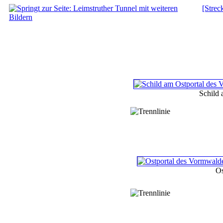
[Strec
Schild 
Os