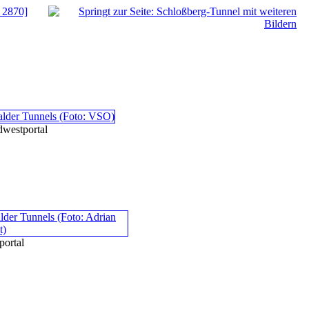
 2870]
westportal
ortal