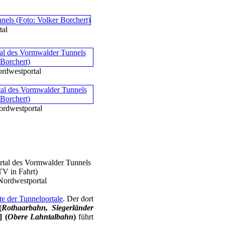
tal
rdwestportal
rdwestportal
Nordwestportal
ite der Tunnelportale
. Der dort
(
Rothaarbahn, Siegerländer
] (
Obere Lahntalbahn
)
führt