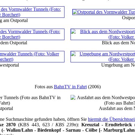
Ostpor
 am Ostportal
 dem Ostportal
Blick aus dem No
estportal
Umgebung am No
Fotos aus
BahnTV in Fahrt
(2006)
tportal
Ausfahrt aus dem 
 eine Suchmaschine gefunden haben, öffnen Sie
hiermit die Übersichtsse
ke 2870
(KBS 443, 623 /
KBS 239n
):
Kreuztal - Erndtebrück 
 (- Wallau/Lahn - Biedenkopf - Sarnau - Cölbe [- Marburg/Lahn